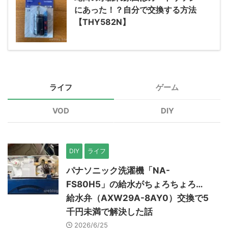
にあった！？自分で交換する方法
【THY582N】
ライフ
ゲーム
VOD
DIY
DIY
ライフ
パナソニック洗濯機「NA-
FS80H5」の給水がちょろちょろ…
給水弁（AXW29A-8AY0）交換で5
千円未満で解決した話
2026/6/25