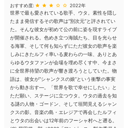
おすすめ度:
2022年
世界で最も愛されている歌手、ウタ。素性を隠し
たまま発信するその歌声は“別次元”と評されてい
た。そんな彼女が初めて公の前に姿を現すライブ
が開催される。色めき立つ海賊たち、目を光らせ
る海軍、そして何も知らずにただ彼女の歌声を楽
しみにきたルフィ率いる麦わらの一味、ありとあ
らゆるウタファンが会場を埋め尽くす中、今まさ
に全世界待望の歌声が響き渡ろうとしていた。物
語は、彼女が“シャンクスの娘”という衝撃の事実
から動き出す―。「世界を歌で幸せにしたい」と
ただ願い、ステージに立つウタ。ウタの過去を知
る謎の人物・ゴードン、そして垣間見えるシャン
クスの影。音楽の島・エレジアで再会したルフィ
とウタの出会いは12年前のフーシャ村へと遡る。