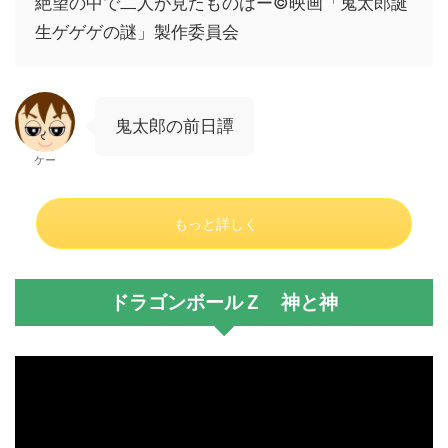
絶望の中で二人が見たものはー©映画「⻤太郎誕
生ゲゲゲの謎」製作委員会
鬼太郎の前日譚
ケー
もっと詳しく
ドラゴンボールＺ 神と神