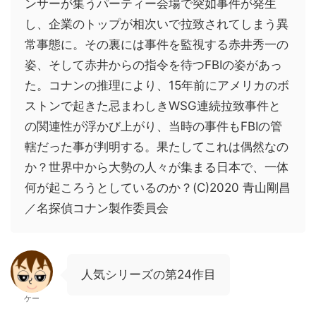
ンサーが集うパーティー会場で突如事件が発生
し、企業のトップが相次いで拉致されてしまう異
常事態に。その裏には事件を監視する赤井秀一の
姿、そして赤井からの指令を待つFBIの姿があっ
た。コナンの推理により、15年前にアメリカのボ
ストンで起きた忌まわしきWSG連続拉致事件と
の関連性が浮かび上がり、当時の事件もFBIの管
轄だった事が判明する。果たしてこれは偶然なの
か？世界中から大勢の人々が集まる日本で、一体
何が起ころうとしているのか？(C)2020 青山剛昌
／名探偵コナン製作委員会
人気シリーズの第24作目
ケー