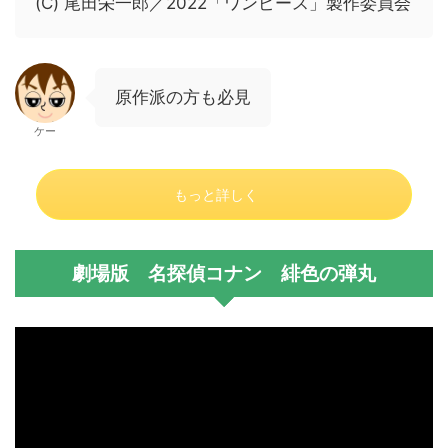
(C) 尾田栄一郎／2022「ワンピース」製作委員会
原作派の方も必見
ケー
もっと詳しく
劇場版 名探偵コナン 緋色の弾丸