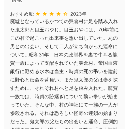
おすすめ度:
2023年
廃墟となっているかつての哭倉村に足を踏み入れ
た鬼太郎と目玉おやじ。目玉おやじは、70年前に
この村で起こった出来事を想い出していた。あの
男との出会い、そして二人が立ち向かった運命に
ついて…昭和31年―日本の政財界を裏で牛耳る龍
賀一族によって支配されていた哭倉村。帝国血液
銀行に勤める水木は当主・時貞の死の弔いを建前
に野心と密命を背負い、また鬼太郎の父は妻を探
すために、それぞれ村へと足を踏み入れた。龍賀
一族では、時貞の跡継ぎについて醜い争いが始ま
っていた。そんな中、村の神社にて一族の一人が
惨殺される。それは恐ろしい怪奇の連鎖の始まり
だった。鬼太郎の父たちの出会いと運命、圧倒的