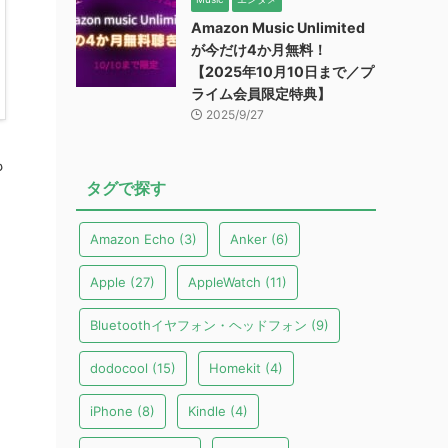
Amazon Music Unlimited
が今だけ4か月無料！
【2025年10月10日まで／プ
ライム会員限定特典】
2025/9/27
も
タグで探す
Amazon Echo
(3)
Anker
(6)
Apple
(27)
AppleWatch
(11)
Bluetoothイヤフォン・ヘッドフォン
(9)
dodocool
(15)
Homekit
(4)
iPhone
(8)
Kindle
(4)