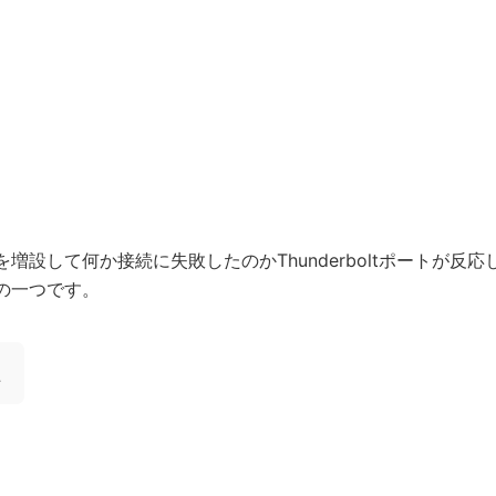
設して何か接続に失敗したのかThunderboltポートが反応
の一つです。
た