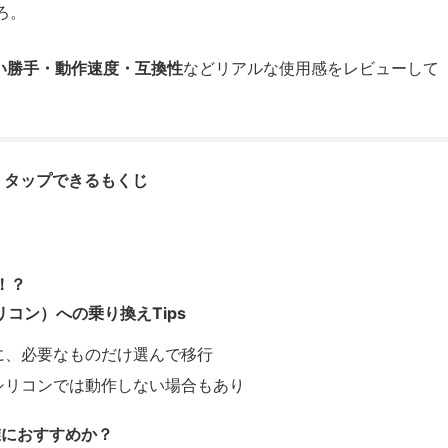
ろ。
い勝手・動作速度・互換性
などリアルな使用感をレビューして
タップできるもくじ
！？
leシリコン）への乗り換えTips
”せずに、必要なものだけ選んで移行
pleシリコンでは動作しない場合もあり
は誰におすすめか？