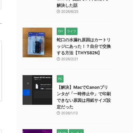
解決した話
2026/6/25
DIY
ライフ
蛇口の水漏れ原因はカートリ
ッジにあった！？自分で交換
する方法【THY582N】
2026/2/21
PC
【解決】MacでCanonプリ
ンタが「一時停止中」で印刷
できない原因は用紙サイズ設
定だった
2026/1/12
Music
エンタメ