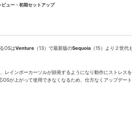
4K 開封レビュー・初期セットアップ
るOSは
Venture
（13）で最新版の
Sequoia
（15）より２世代
ら、レインボーカーソルが頻発するようになり動作にストレスを
応OSが上がって使用できなくなるため、仕方なくアップデート