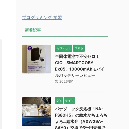
プログラミング 学習
新着記事
ガジェット
スマホ
半固体電池で不安ゼロ！
CIO「SMARTCOBY
Ex05」10000mAhモバイ
ルバッテリーレビュー
2026/8/1
DIY
ライフ
パナソニック洗濯機「NA-
FS80H5」の給水がちょろち
ょろ…給水弁（AXW29A-
8AY0）交換で5千円未満で