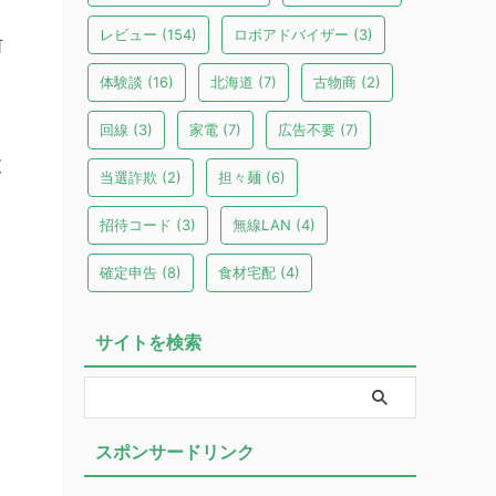
レビュー
(154)
ロボアドバイザー
(3)
何
体験談
(16)
北海道
(7)
古物商
(2)
回線
(3)
家電
(7)
広告不要
(7)
、
肢
当選詐欺
(2)
担々麺
(6)
招待コード
(3)
無線LAN
(4)
確定申告
(8)
食材宅配
(4)
サイトを検索
スポンサードリンク