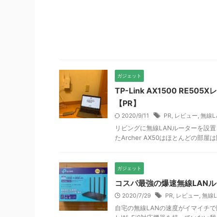
ガジェット
TP-Link AX1500 RE5
【PR】
2020/9/11
PR
,
レビュー
,
無線L
リビングに無線LANルーターを設
たArcher AX50はほとんどの部
ガジェット
コスパ最強の爆速無線LANルーター
2020/7/29
PR
,
レビュー
,
無線L
自宅の無線LANの速度がイマイチで購入