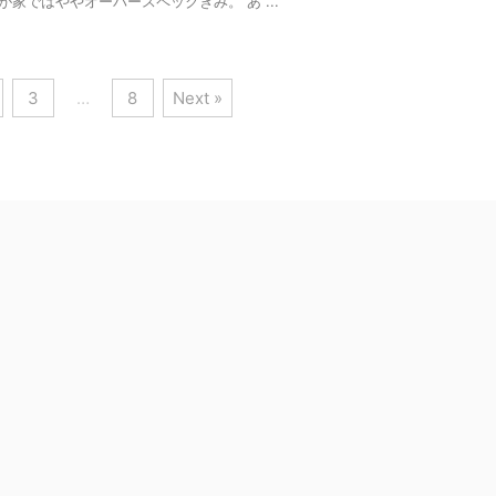
が家ではややオーバースペックぎみ。 あ ...
3
…
8
Next »