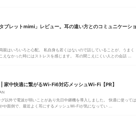
タブレットmimi」レビュー。耳の遠い方とのコミュニケーシ
両親はいろいろと心配。 私自身も若くはないので話していることが、うまく
えなかった時にはストレスを感じます。 耳の聞こえにくい人との会話 ...
ビュー | 家中快適に繋がるWi-Fi6対応メッシュWi-Fi【PR】
AN
ビング以外で電波が弱いことがあり先日中継機を導入しました。 快適に使って
面倒で、最近よく耳にするメッシュWi-Fiが気になってい ...