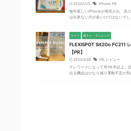
2022/11/3
iPhone
,
PR
毎年新しいiPhoneが発売され、
は出来ない方が多いのではないでしょ
ライフ
筋トレ・ランニング
FLEXISPOT Sit2Go 
【PR】
2023/2/28
PR
,
レビュー
テレワークになって早1年半以上。
出る機会はかなり減り運動不足が気に