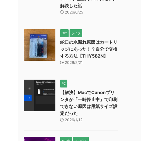
解決した話
2026/6/25
DIY
ライフ
蛇口の水漏れ原因はカートリ
ッジにあった！？自分で交換
する方法【THY582N】
2026/2/21
PC
【解決】MacでCanonプリ
ンタが「一時停止中」で印刷
できない原因は用紙サイズ設
定だった
2026/1/12
Music
エンタメ