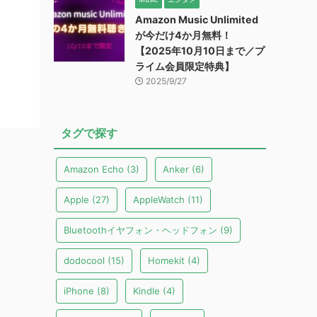
Amazon Music Unlimited
が今だけ4か月無料！
【2025年10月10日まで／プ
ライム会員限定特典】
2025/9/27
タグで探す
Amazon Echo
(3)
Anker
(6)
Apple
(27)
AppleWatch
(11)
Bluetoothイヤフォン・ヘッドフォン
(9)
dodocool
(15)
Homekit
(4)
iPhone
(8)
Kindle
(4)