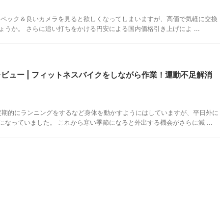
高スペック＆良いカメラを見ると欲しくなってしまいますが、高価で気軽に交換
うか。 さらに追い打ちをかける円安による国内価格引き上げによ ...
FC211 レビュー | フィットネスバイクをしながら作業！運動不足解消
定期的にランニングをするなど身体を動かすようにはしていますが、平日外に
なっていました。 これから寒い季節になると外出する機会がさらに減 ...