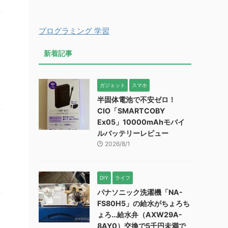
プログラミング 学習
ョ
新着記事
ガジェット
スマホ
半固体電池で不安ゼロ！
CIO「SMARTCOBY
Ex05」10000mAhモバイ
ルバッテリーレビュー
2026/8/1
は
DIY
ライフ
パナソニック洗濯機「NA-
FS80H5」の給水がちょろち
ょろ…給水弁（AXW29A-
8AY0）交換で5千円未満で