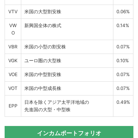
VTV
米国の大型割安株
0.06%
VW
新興国全体の株式
0.14%
O
VBR
米国の小型の割安株
0.07%
VGK
ユーロ圏の大型株
0.10%
VOE
米国の中型割安株
0.07%
VOT
米国の中型成長株
0.07%
日本を除くアジア太平洋地域の
0.49%
EPP
先進国の大型・中型株
インカムポートフォリオ