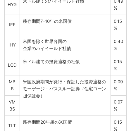
米ドル建てのハイイールド社債
0.49
HYG
%
残存期間7-10年の米国債
0.15
IEF
%
米国を除く世界各国の
0.40
IHY
企業のハイイールド社債
%
米ドル建ての投資適格の社債
0.15
LQD
%
MB
米国政府期間が発行・保証した投資適格の
0.09
B
モーゲージ・パススルー証券（住宅ローン
%
担保証券）
VM
0.07
BS
%
残存期間20年超の米国債
0.15
TLT
%