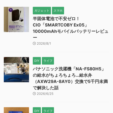
ガジェット
スマホ
半固体電池で不安ゼロ！
CIO「SMARTCOBY Ex05」
10000mAhモバイルバッテリーレビュ
ー
2026/8/1
DIY
ライフ
パナソニック洗濯機「NA-FS80H5」
の給水がちょろちょろ…給水弁
（AXW29A-8AY0）交換で5千円未満
で解決した話
2026/6/25
DIY
ライフ