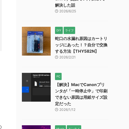
解決した話
2026/6/25
DIY
ライフ
蛇口の水漏れ原因はカートリ
ッジにあった！？自分で交換
する方法【THY582N】
2026/2/21
PC
【解決】MacでCanonプリ
ンタが「一時停止中」で印刷
できない原因は用紙サイズ設
定だった
2026/1/12
の
Music
エンタメ