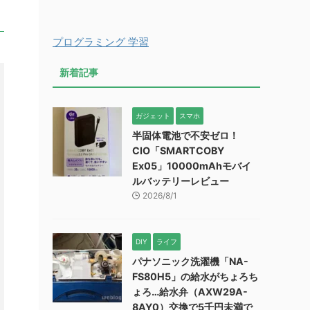
プログラミング 学習
新着記事
ガジェット
スマホ
半固体電池で不安ゼロ！
CIO「SMARTCOBY
Ex05」10000mAhモバイ
ルバッテリーレビュー
2026/8/1
DIY
ライフ
パナソニック洗濯機「NA-
FS80H5」の給水がちょろち
ょろ…給水弁（AXW29A-
8AY0）交換で5千円未満で