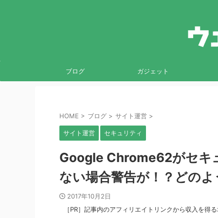
ブログ
ガジェット
HOME
>
ブログ
>
サイト運営
>
サイト運営
セキュリティ
Google Chrome62
ない場合警告が！？どのよ
2017年10月2日
［PR］記事内のアフィリエイトリンクから収入を得