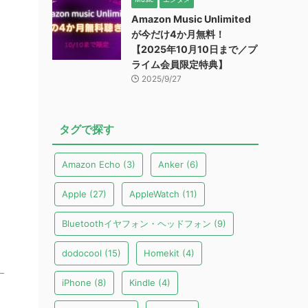
Amazon Music Unlimited
が今だけ4か月無料！
【2025年10月10日まで／プ
ライム会員限定特典】
2025/9/27
タグで探す
Amazon Echo
(3)
Anker
(6)
Apple
(27)
AppleWatch
(11)
Bluetoothイヤフォン・ヘッドフォン
(9)
dodocool
(15)
Homekit
(4)
iPhone
(8)
Kindle
(4)