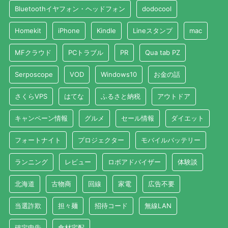
Bluetoothイヤフォン・ヘッドフォン
dodocool
Homekit
iPhone
Kindle
Lineスタンプ
mac
MFクラウド
PCトラブル
PR
Qua tab PZ
Serposcope
VOD
Windows10
お金の話
さくらVPS
はてな
ふるさと納税
アウトドア
キャンペーン情報
グルメ
セール情報
ダイエット
フォートナイト
プロジェクター
モバイルバッテリー
ランニング
レビュー
ロボアドバイザー
体験談
北海道
古物商
回線
家電
広告不要
当選詐欺
担々麺
招待コード
無線LAN
確定申告
食材宅配