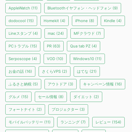
AppleWatch
(11)
Bluetoothイヤフォン・ヘッドフォン
(9)
dodocool
(15)
Homekit
(4)
iPhone
(8)
Kindle
(4)
Lineスタンプ
(4)
mac
(24)
MFクラウド
(7)
PCトラブル
(15)
PR
(63)
Qua tab PZ
(4)
Serposcope
(4)
VOD
(10)
Windows10
(11)
お金の話
(16)
さくらVPS
(2)
はてな
(21)
ふるさと納税
(5)
アウトドア
(3)
キャンペーン情報
(16)
グルメ
(15)
セール情報
(8)
ダイエット
(2)
フォートナイト
(2)
プロジェクター
(3)
モバイルバッテリー
(11)
ランニング
(7)
レビュー
(154)