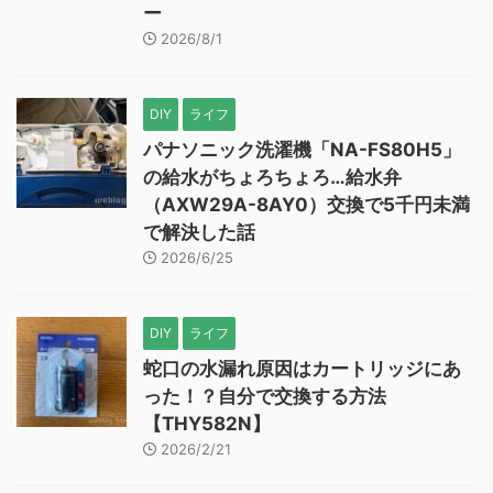
ー
2026/8/1
DIY
ライフ
パナソニック洗濯機「NA-FS80H5」
の給水がちょろちょろ…給水弁
（AXW29A-8AY0）交換で5千円未満
で解決した話
2026/6/25
DIY
ライフ
蛇口の水漏れ原因はカートリッジにあ
った！？自分で交換する方法
【THY582N】
2026/2/21