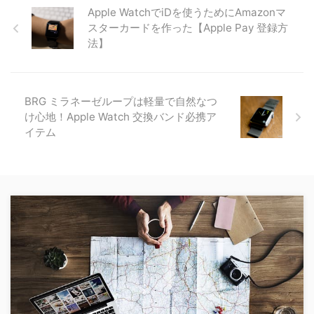
Apple WatchでiDを使うためにAmazonマ
スターカードを作った【Apple Pay 登録方
法】
BRG ミラネーゼループは軽量で自然なつ
け心地！Apple Watch 交換バンド必携ア
イテム