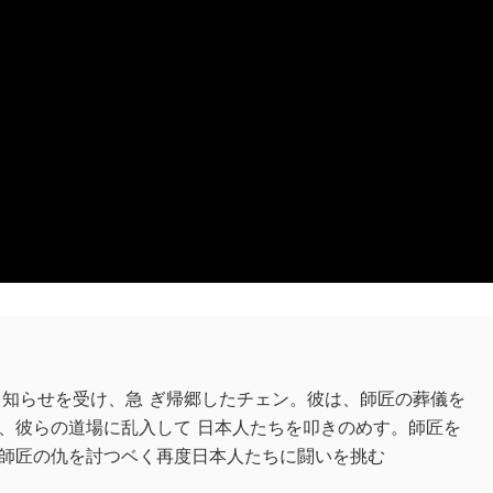
う知らせを受け、急 ぎ帰郷したチェン。彼は、師匠の葬儀を
、彼らの道場に乱入して 日本人たちを叩きのめす。師匠を
師匠の仇を討つベく再度日本人たちに闘いを挑む