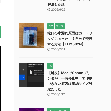
解決した話
2026/6/25
DIY
ライフ
蛇口の水漏れ原因はカートリ
ッジにあった！？自分で交換
する方法【THY582N】
2026/2/21
PC
【解決】MacでCanonプリ
ンタが「一時停止中」で印刷
できない原因は用紙サイズ設
定だった
2026/1/12
Music
エンタメ