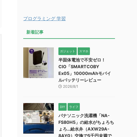
プログラミング 学習
新着記事
ガジェット
スマホ
半固体電池で不安ゼロ！
CIO「SMARTCOBY
Ex05」10000mAhモバイ
ルバッテリーレビュー
2026/8/1
DIY
ライフ
パナソニック洗濯機「NA-
FS80H5」の給水がちょろち
ょろ…給水弁（AXW29A-
8AY0）交換で5千円未満で