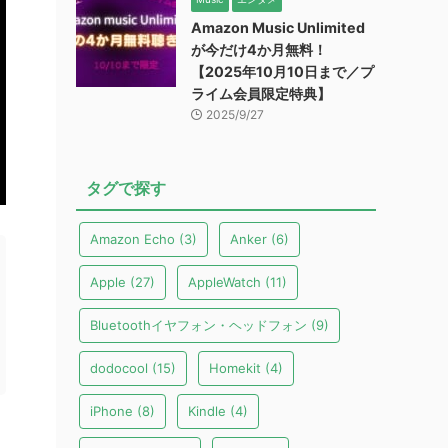
Amazon Music Unlimited
が今だけ4か月無料！
【2025年10月10日まで／プ
ライム会員限定特典】
2025/9/27
タグで探す
Amazon Echo
(3)
Anker
(6)
Apple
(27)
AppleWatch
(11)
Bluetoothイヤフォン・ヘッドフォン
(9)
dodocool
(15)
Homekit
(4)
iPhone
(8)
Kindle
(4)