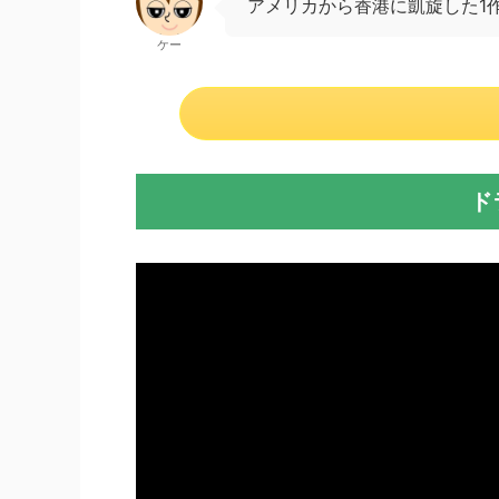
アメリカから香港に凱旋した1
ケー
ド