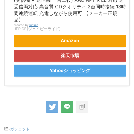
(受信機 + 送信機 一台二役) AAC APT-X LL 対応 送
受信両対応 高音質 CDクオリティ 2台同時接続 13時
間連続運転 充電しながら使用可 【メーカー正規
品】
created by
Rinker
JPRiDE(ジェイピーライド)
Amazon
楽天市場
Yahooショッピング
-
ガジェット