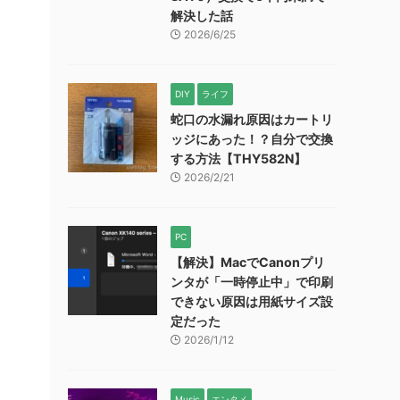
解決した話
2026/6/25
DIY
ライフ
蛇口の水漏れ原因はカートリ
ッジにあった！？自分で交換
する方法【THY582N】
2026/2/21
PC
【解決】MacでCanonプリ
ンタが「一時停止中」で印刷
できない原因は用紙サイズ設
定だった
2026/1/12
Music
エンタメ