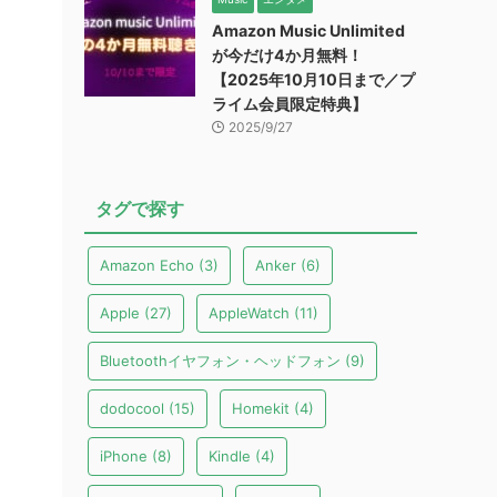
Amazon Music Unlimited
が今だけ4か月無料！
【2025年10月10日まで／プ
ライム会員限定特典】
2025/9/27
タグで探す
Amazon Echo
(3)
Anker
(6)
Apple
(27)
AppleWatch
(11)
Bluetoothイヤフォン・ヘッドフォン
(9)
dodocool
(15)
Homekit
(4)
iPhone
(8)
Kindle
(4)