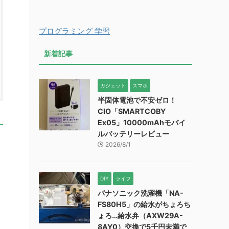
プログラミング 学習
新着記事
ガジェット
スマホ
半固体電池で不安ゼロ！
CIO「SMARTCOBY
Ex05」10000mAhモバイ
ルバッテリーレビュー
2026/8/1
DIY
ライフ
パナソニック洗濯機「NA-
FS80H5」の給水がちょろち
ょろ…給水弁（AXW29A-
8AY0）交換で5千円未満で