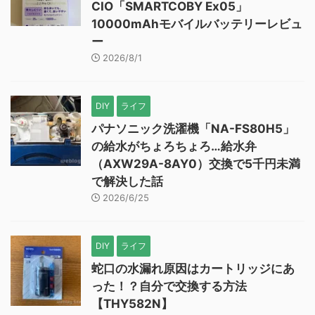
CIO「SMARTCOBY Ex05」
10000mAhモバイルバッテリーレビュ
ー
2026/8/1
DIY
ライフ
パナソニック洗濯機「NA-FS80H5」
の給水がちょろちょろ…給水弁
（AXW29A-8AY0）交換で5千円未満
で解決した話
2026/6/25
DIY
ライフ
蛇口の水漏れ原因はカートリッジにあ
った！？自分で交換する方法
【THY582N】