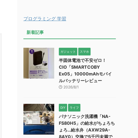
プログラミング 学習
新着記事
ガジェット
スマホ
半固体電池で不安ゼロ！
CIO「SMARTCOBY
Ex05」10000mAhモバイ
ルバッテリーレビュー
2026/8/1
DIY
ライフ
パナソニック洗濯機「NA-
FS80H5」の給水がちょろち
ょろ…給水弁（AXW29A-
8AY0）交換で5千円未満で