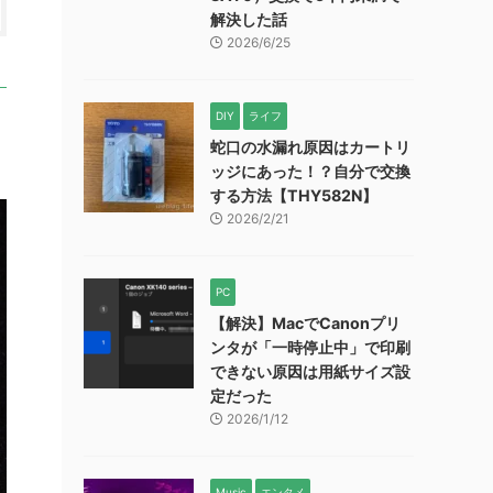
解決した話
2026/6/25
DIY
ライフ
蛇口の水漏れ原因はカートリ
ッジにあった！？自分で交換
する方法【THY582N】
2026/2/21
PC
【解決】MacでCanonプリ
ンタが「一時停止中」で印刷
できない原因は用紙サイズ設
定だった
2026/1/12
Music
エンタメ