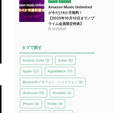
Amazon Music Unlimited
が今だけ4か月無料！
【2025年10月10日まで／プ
ライム会員限定特典】
2025/9/27
タグで探す
Amazon Echo
(3)
Anker
(6)
Apple
(27)
AppleWatch
(11)
Bluetoothイヤフォン・ヘッドフォン
(9)
dodocool
(15)
Homekit
(4)
iPhone
(8)
Kindle
(4)