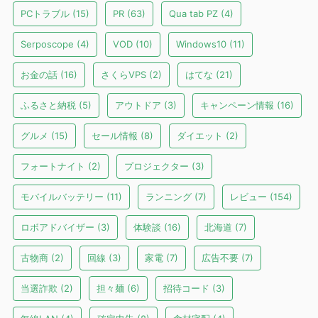
PCトラブル
(15)
PR
(63)
Qua tab PZ
(4)
Serposcope
(4)
VOD
(10)
Windows10
(11)
お金の話
(16)
さくらVPS
(2)
はてな
(21)
ふるさと納税
(5)
アウトドア
(3)
キャンペーン情報
(16)
グルメ
(15)
セール情報
(8)
ダイエット
(2)
フォートナイト
(2)
プロジェクター
(3)
モバイルバッテリー
(11)
ランニング
(7)
レビュー
(154)
ロボアドバイザー
(3)
体験談
(16)
北海道
(7)
古物商
(2)
回線
(3)
家電
(7)
広告不要
(7)
当選詐欺
(2)
担々麺
(6)
招待コード
(3)