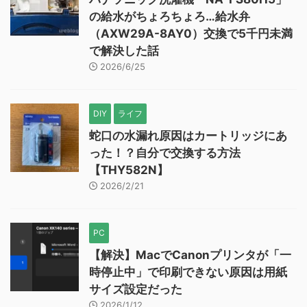
の給水がちょろちょろ…給水弁
（AXW29A-8AY0）交換で5千円未満
で解決した話
2026/6/25
DIY
ライフ
蛇口の水漏れ原因はカートリッジにあ
った！？自分で交換する方法
【THY582N】
2026/2/21
PC
【解決】MacでCanonプリンタが「一
時停止中」で印刷できない原因は用紙
サイズ設定だった
2026/1/12