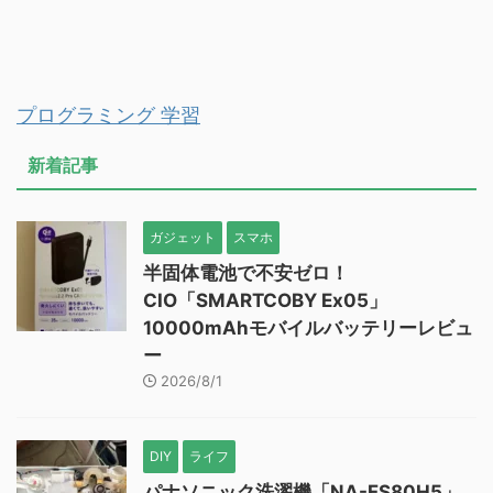
プログラミング 学習
新着記事
ガジェット
スマホ
半固体電池で不安ゼロ！
CIO「SMARTCOBY Ex05」
10000mAhモバイルバッテリーレビュ
ー
2026/8/1
DIY
ライフ
パナソニック洗濯機「NA-FS80H5」