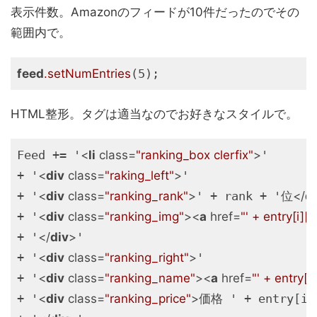
表示件数。Amazonのフィードが10件だったのでその
範囲内で。
feed
.setNumEntries
(5);
HTML整形。タグは適当なのでお好きなスタイルで。
Feed += '
<
li
class
=
"ranking_box clerfix"
>
'

+ '
<
div
class
=
"raking_left"
>
'

+ '
<
div
class
=
"ranking_rank"
>
' + rank + '位
</
di
+ '
<
div
class
=
"ranking_img"
>
<
a
href
=
"' + entry[i]['l
+ '
</
div
>
'

+ '
<
div
class
=
"ranking_right"
>
'

+ '
<
div
class
=
"ranking_name"
>
<
a
href
=
"' + entry[i][
+ '
<
div
class
=
"ranking_price"
>
価格 ' + entry[i]