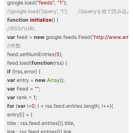
google.load(
"feeds"
, 
"1"
//google.load('jquery', '1')
function
initialize
(
) 
//RSSのURL
var
 feed = 
new
 google.feeds.Feed(
"http://www.ama
//件数
feed.setNumEntries(
5
);

feed.load(
function
(
rss
) 
if
var
 entry = 
new
Array
var
 Feed = 
""
var
 rank = 
1
for
 (
var
 i=
0
; i < rss.feed.entries.length; i++){

title
link