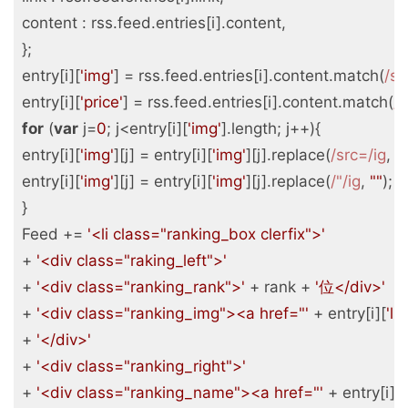
content
 : rss.feed.entries[i].content,

};

entry[i][
'img'
] = rss.feed.entries[i].content.match(
/sr
entry[i][
'price'
] = rss.feed.entries[i].content.match(
/
for
 (
var
 j=
0
; j<entry[i][
'img'
].length; j++){

entry[i][
'img'
][j] = entry[i][
'img'
][j].replace(
/src=/ig
, 
""
entry[i][
'img'
][j] = entry[i][
'img'
][j].replace(
/"/ig
, 
""
);

}

Feed += 
'<li class="ranking_box clerfix">'
+ 
'<div class="raking_left">'
+ 
'<div class="ranking_rank">'
 + rank + 
'位</div>'
+ 
'<div class="ranking_img"><a href="'
 + entry[i][
'lin
+ 
'</div>'
+ 
'<div class="ranking_right">'
+ 
'<div class="ranking_name"><a href="'
 + entry[i][
'