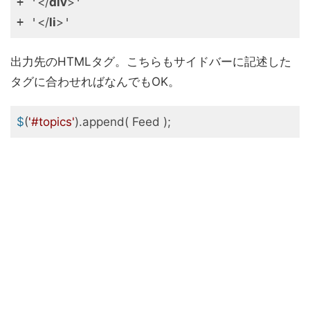
+ '
</
div
>
'

+ '
</
li
>
'
出力先のHTMLタグ。こちらもサイドバーに記述した
タグに合わせればなんでもOK。
$
(
'#topics'
).append( Feed );