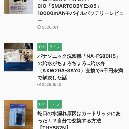
CIO「SMARTCOBY Ex05」
10000mAhモバイルバッテリーレビュ
ー
2026/8/1
DIY
ライフ
パナソニック洗濯機「NA-FS80H5」
の給水がちょろちょろ…給水弁
（AXW29A-8AY0）交換で5千円未満
で解決した話
2026/6/25
DIY
ライフ
蛇口の水漏れ原因はカートリッジにあ
った！？自分で交換する方法
【THY582N】