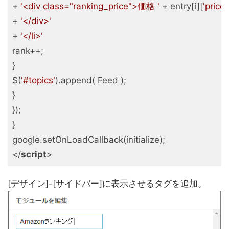
+ 
'<div class="ranking_price">価格 '
 + entry[i][
'price'
+ 
'</div>'
+ 
'</li>'
rank++;

}

$(
'#topics'
).append( Feed );

}

});

}

</
script
>
[デザイン]-[サイドバー]に表示させるタグを追加。