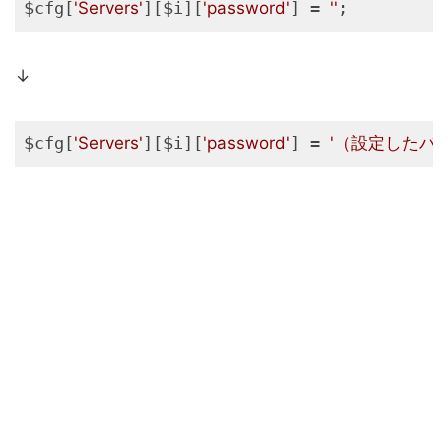
$cfg[
'Servers'
][$i][
'password'
] = 
''
↓
$cfg[
'Servers'
][$i][
'password'
] = 
'（設定したパ