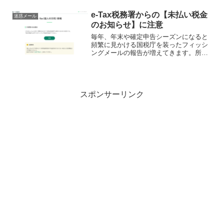
頻繁に受信したファミペイを騙るフィッ
シングメールを紹介したいと思います。
e-Tax税務署からの【未払い税金
迷惑メール
メールの内容送信者送信者...
のお知らせ】に注意
毎年、年末や確定申告シーズンになると
頻繁に見かける国税庁を装ったフィッシ
ングメールの報告が増えてきます。所得
税の滞納金について国税庁から送られて
きたかのように見せかけた迷惑メールが
多発しており、巧妙な手口で個人情報を
盗もうとする試みが見られ...
スポンサーリンク