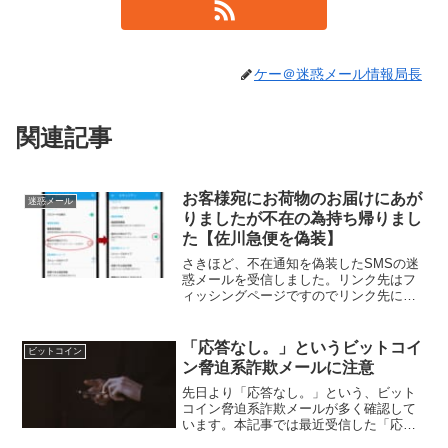
ケー＠迷惑メール情報局長
関連記事
お客様宛にお荷物のお届けにあが
迷惑メール
りましたが不在の為持ち帰りまし
た【佐川急便を偽装】
さきほど、不在通知を偽装したSMSの迷
惑メールを受信しました。リンク先はフ
ィッシングページですのでリンク先には
飛ばないようご注意ください。送信者
SMSのため送信者は電話番号となってお
り、不明です。本文本文は以下の通り。
「応答なし。」というビットコイ
ビットコイン
お客様宛にお荷物のお...
ン脅迫系詐欺メールに注意
先日より「応答なし。」という、ビット
コイン脅迫系詐欺メールが多く確認して
います。本記事では最近受信した「応答
なし。」というメールについて紹介した