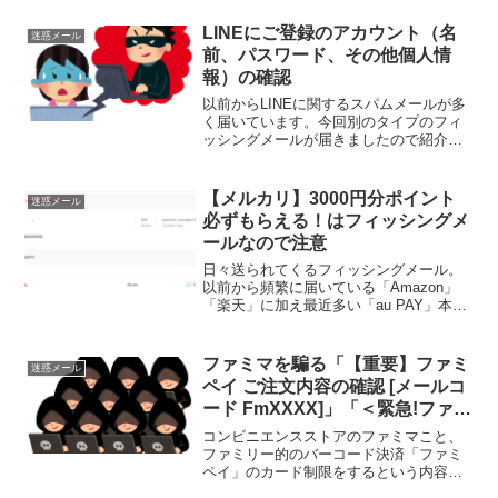
いと思います。送信者差出人のメールア
ドレスはそれぞれ異なっており、
LINEにご登録のアカウント（名
迷惑メール
Microsoft Outl...
前、パスワード、その他個人情
報）の確認
以前からLINEに関するスパムメールが多
く届いています。今回別のタイプのフィ
ッシングメールが届きましたので紹介し
たいと思います。メールの内容件名は
「LINEにご登録のアカウント（名前、パ
スワード、その他個人情報）の確認」本
【メルカリ】3000円分ポイント
迷惑メール
文は以下の通りです...
必ずもらえる！はフィッシングメ
ールなので注意
日々送られてくるフィッシングメール。
以前から頻繁に届いている「Amazon」
「楽天」に加え最近多い「au PAY」本日
メルカリを偽装したフィッシングメール
が届きましたので紹介したいと思いま
す。メールの内容送信者送信者は メルカ
ファミマを騙る「【重要】ファミ
迷惑メール
リ <no-r...
ペイ ご注文内容の確認 [メールコ
ード FmXXXX]」「＜緊急!ファミ
ペイ 重要なお知らせ＞」に注意
コンビニエンスストアのファミマこと、
ファミリー的のバーコード決済「ファミ
ペイ」のカード制限をするという内容の
スパムを確認しました。本記事では最近