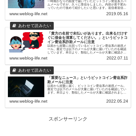
一時期かなりの頻度で届いていたビットコイン脅迫系スパ
ムメールですが、久々に受信をしました。内容が若干変わ
っていたので改めて紹介したいと思います。送信者送信者
は ambdas1@bellsouth.net ドメインは公開代行している
www.weblog-life.net
2019.05.16
のかアメリ...
「貴方の名前で未払いがあります。出来るだけす
ぐに借金を清算してください。」というビットコ
イン脅迫系詐欺メールに注意
以前から頻繁に出回っているビットコイン脅迫系の迷惑メ
ール。最近では以下のメールが大量に届いていたのを確認
しています。本日より、類似したメールが大量に確認され
ましたので紹介します。送信者メールによってバラバラ。
www.weblog-life.net
2022.07.11
存在しそうなメールが多く見られま...
「重要なニュース」というビットコイン脅迫系詐
欺メールに注意
以前から頻繁に届く、ビットコイン脅迫系の迷惑メール。
最近では以下のメールが大量に届いていたのを確認してい
ます。本日より、類似したメールが大量に確認されました
ので紹介します。送信者メールによってバラバラ。受信メ
ールと同じ送信者になっています。...
www.weblog-life.net
2022.05.24
スポンサーリンク