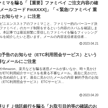
ァミマを騙る「【重要】ファミペイ ご注文内容の確
[メールコード FmXXXX]」「＜緊急!ファミペイ 重
なお知らせ＞」に注意
ビニエンスストアのファミマこと、ファミリー的のバーコード決
ファミペイ」のカード制限をするという内容のスパムを確認しま
。本記事では最近頻繁に受信したファミペイを騙るフィッシング
ルを紹介したいと思います。メールの内容送信者送信者...
2023.04.21
約予告のお知らせ（ETC利用照会サービス）という
審なメールにご注意
やAmazon、楽天などを騙る迷惑メールが多いなか、時々見かけ
がETC利用紹介サービスを名乗る不審なメール。過去に見かけた
を含め紹介します。過去に見かけたメールの内容 解約予告のお知
（ETC利用照会サービス） ETCサービス...
2023.04.20
菱ＵＦＪ信託銀行を騙る「お取引目的等の確認のお