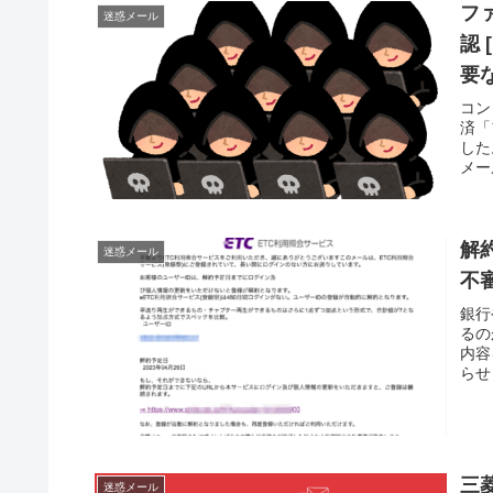
フ
迷惑メール
認 
要
コン
済「
した
メー
解
迷惑メール
不
銀行
るの
内容
らせ
三
迷惑メール