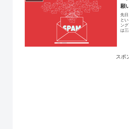
願
先日
とい
ング
は三
スポ