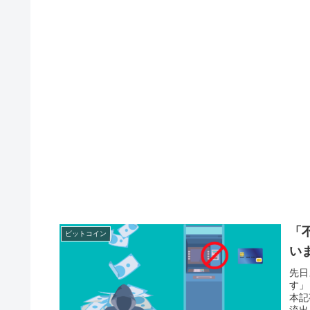
「
ビットコイン
い
先日
す」
本記
流出