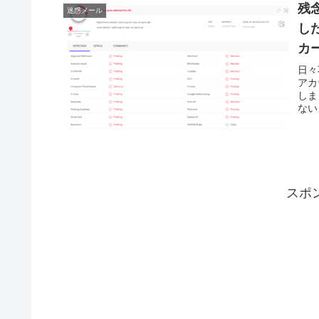
残
迷惑メール
し
カ
日々
アカ
しま
ない
スポ