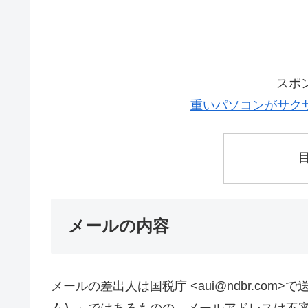
スポ
重いパソコンがサク
メールの内容
メールの差出人は国税庁 <aui@ndbr.com>
ム）
」ではあるものの、メールアドレスは不審な