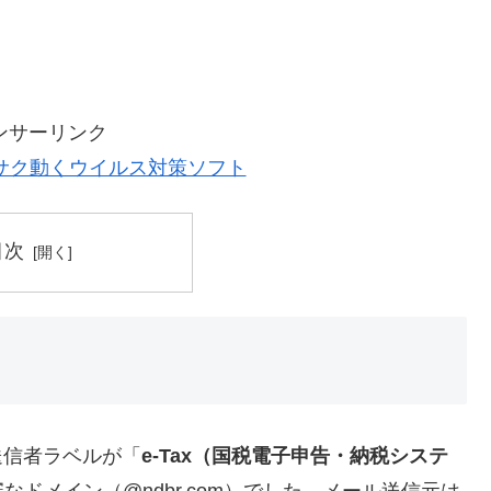
ンサーリンク
サク動くウイルス対策ソフト
目次
で送信者ラベルが「
e-Tax（国税電子申告・納税システ
ドメイン（@ndbr.com）でした。メール送信元は