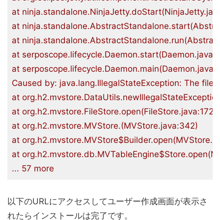
at ninja.standalone.NinjaJetty.doStart(NinjaJetty.java
at ninja.standalone.AbstractStandalone.start(Abstra
at ninja.standalone.AbstractStandalone.run(Abstract
at serposcope.lifecycle.Daemon.start(Daemon.java:19
at serposcope.lifecycle.Daemon.main(Daemon.java:15
Caused by: java.lang.IllegalStateException: The file
at org.h2.mvstore.DataUtils.newIllegalStateException
at org.h2.mvstore.FileStore.open(FileStore.java:172)

at org.h2.mvstore.MVStore.(MVStore.java:342)

at org.h2.mvstore.MVStore$Builder.open(MVStore.ja
at org.h2.mvstore.db.MVTableEngine$Store.open(MV
以下のURLにアクセスしてユーザー作成画面が表示さ
れたらインストールは完了です。