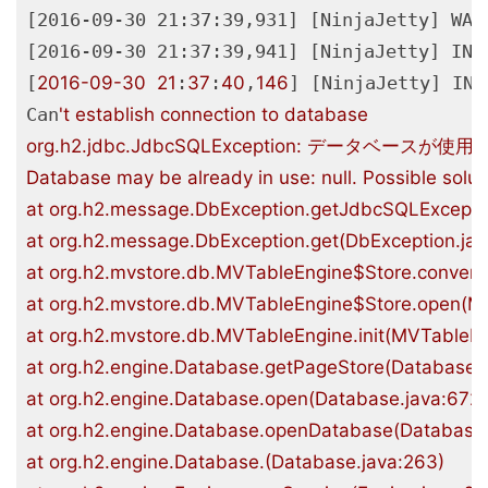
[2016-09-30 21:37:39,931] [NinjaJetty] WAR
[2016-09-30 21:37:39,941] [NinjaJetty] INF
[
2016
-09
-30
21
:
37
:
40
,
146
] [NinjaJetty] INF
Can
't establish connection to database

org.h2.jdbc.JdbcSQLException: データベー
Database may be already in use: null. Possible solut
at org.h2.message.DbException.getJdbcSQLExceptio
at org.h2.message.DbException.get(DbException.java
at org.h2.mvstore.db.MVTableEngine$Store.convertIl
at org.h2.mvstore.db.MVTableEngine$Store.open(MV
at org.h2.mvstore.db.MVTableEngine.init(MVTableEng
at org.h2.engine.Database.getPageStore(Database.j
at org.h2.engine.Database.open(Database.java:672)

at org.h2.engine.Database.openDatabase(Database.j
at org.h2.engine.Database.(Database.java:263)
