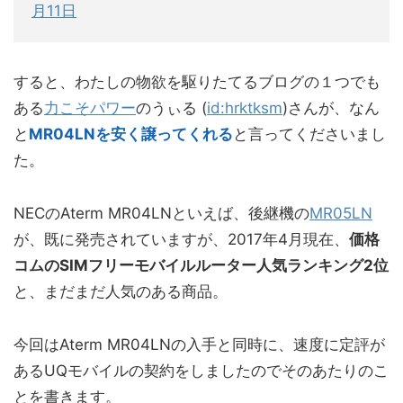
月11日
すると、わたしの物欲を駆りたてるブログの１つでも
ある
力こそパワー
のうぃる (
id:hrktksm
)さんが、なん
と
MR04LNを安く譲ってくれる
と言ってくださいまし
た。
NECのAterm MR04LNといえば、後継機の
MR05LN
が、既に発売されていますが、2017年4月現在、
価格
コムのSIMフリーモバイルルーター人気ランキング2位
と、まだまだ人気のある商品。
今回はAterm MR04LNの入手と同時に、速度に定評が
あるUQモバイルの契約をしましたのでそのあたりのこ
とを書きます。