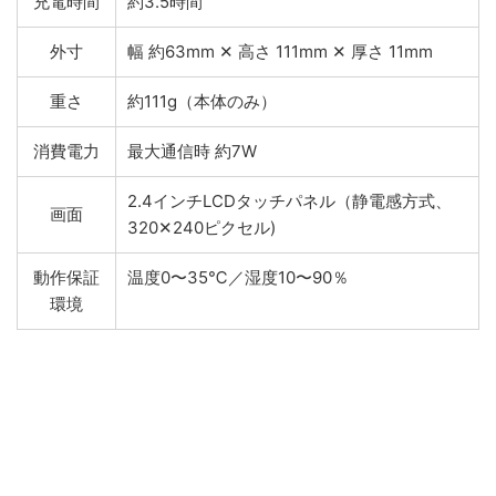
充電時間
約3.5時間
外寸
幅 約63mm ✕ 高さ 111mm ✕ 厚さ 11mm
重さ
約111g（本体のみ）
消費電力
最大通信時 約7W
2.4インチLCDタッチパネル（静電感方式、
画面
320✕240ピクセル)
動作保証
温度0〜35℃／湿度10〜90％
環境