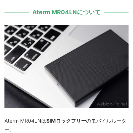
Aterm MR04LNについて
Aterm MR04LNは
SIMロックフリー
のモバイルルータ
ー。