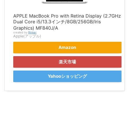
APPLE MacBook Pro with Retina Display (2.7GHz
Dual Core i5/13.3インチ/8GB/256GB/Iris
Graphics) MF840J/A
created by
Rinker
Apple(アップル)
Amazon
楽天市場
Yahooショッピング