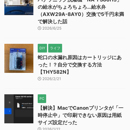
の給水がちょろちょろ…給水弁
（AXW29A-8AY0）交換で5千円未満
で解決した話
2026/6/25
DIY
ライフ
蛇口の水漏れ原因はカートリッジにあ
った！？自分で交換する方法
【THY582N】
2026/2/21
PC
【解決】MacでCanonプリンタが「一
時停止中」で印刷できない原因は用紙
サイズ設定だった
2026/1/12