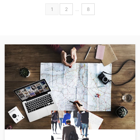
1
2
…
8