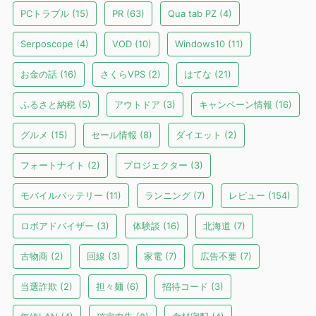
PCトラブル
(15)
PR
(63)
Qua tab PZ
(4)
Serposcope
(4)
VOD
(10)
Windows10
(11)
お金の話
(16)
さくらVPS
(2)
はてな
(21)
ふるさと納税
(5)
アウトドア
(3)
キャンペーン情報
(16)
グルメ
(15)
セール情報
(8)
ダイエット
(2)
フォートナイト
(2)
プロジェクター
(3)
モバイルバッテリー
(11)
ランニング
(7)
レビュー
(154)
ロボアドバイザー
(3)
体験談
(16)
北海道
(7)
古物商
(2)
回線
(3)
家電
(7)
広告不要
(7)
当選詐欺
(2)
担々麺
(6)
招待コード
(3)