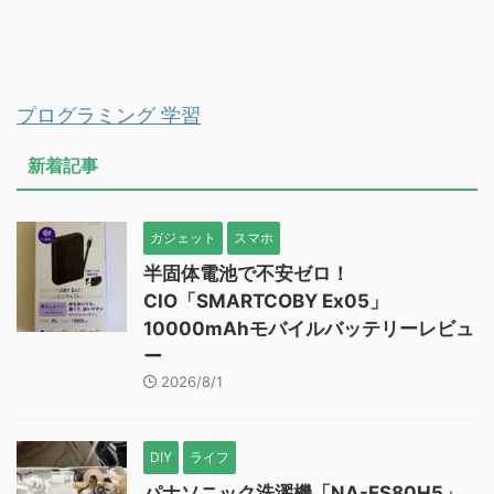
プログラミング 学習
新着記事
ガジェット
スマホ
半固体電池で不安ゼロ！
CIO「SMARTCOBY Ex05」
10000mAhモバイルバッテリーレビュ
ー
2026/8/1
DIY
ライフ
パナソニック洗濯機「NA-FS80H5」