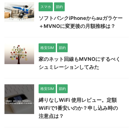
スマホ
節約
ソフトバンクiPhoneからauガラケー
＋MVNOに変更後の月額推移は？
格安SIM
節約
家のネット回線もMVNOにするべく
シュミレーションしてみた
格安SIM
節約
縛りなしWiFi 使用レビュー。定額
WiFiで1番安いのか？申し込み時の
注意点は？