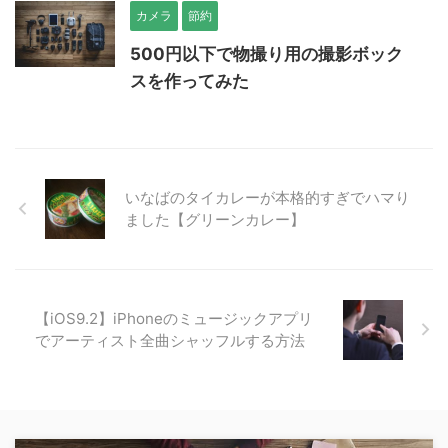
カメラ
節約
500円以下で物撮り用の撮影ボック
スを作ってみた
いなばのタイカレーが本格的すぎでハマり
ました【グリーンカレー】
【iOS9.2】iPhoneのミュージックアプリ
でアーティスト全曲シャッフルする方法