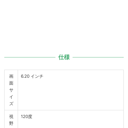
仕様
画
6.20 インチ
面
サ
イ
ズ
視
120度
野