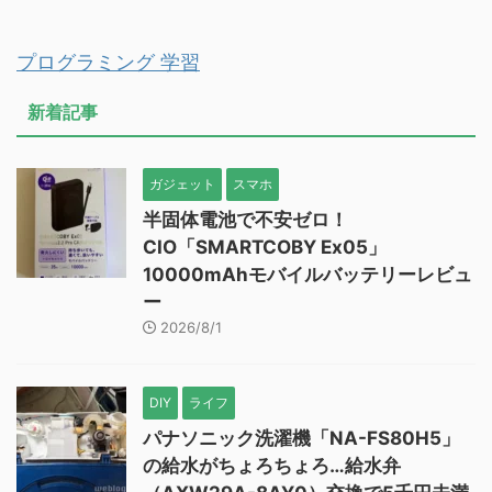
プログラミング 学習
新着記事
ガジェット
スマホ
半固体電池で不安ゼロ！
CIO「SMARTCOBY Ex05」
10000mAhモバイルバッテリーレビュ
ー
2026/8/1
DIY
ライフ
パナソニック洗濯機「NA-FS80H5」
の給水がちょろちょろ…給水弁