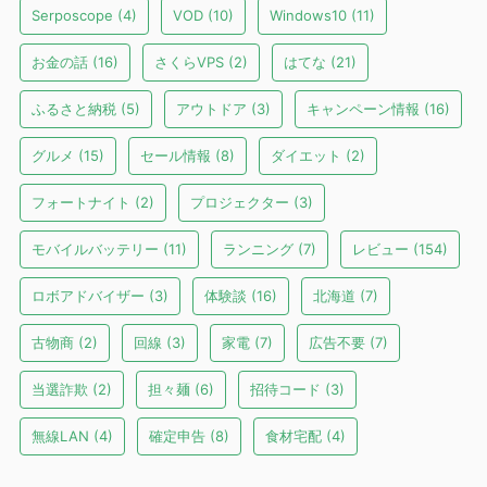
Serposcope
(4)
VOD
(10)
Windows10
(11)
お金の話
(16)
さくらVPS
(2)
はてな
(21)
ふるさと納税
(5)
アウトドア
(3)
キャンペーン情報
(16)
グルメ
(15)
セール情報
(8)
ダイエット
(2)
フォートナイト
(2)
プロジェクター
(3)
モバイルバッテリー
(11)
ランニング
(7)
レビュー
(154)
ロボアドバイザー
(3)
体験談
(16)
北海道
(7)
古物商
(2)
回線
(3)
家電
(7)
広告不要
(7)
当選詐欺
(2)
担々麺
(6)
招待コード
(3)
無線LAN
(4)
確定申告
(8)
食材宅配
(4)