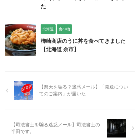
翼のある人生 SKY IS THE LIMIT
posted with
ヨメレバ
室屋義秀 ミライカナイ 2016-06-05
Amazon
Kindle
-
カメラ
,
北海道