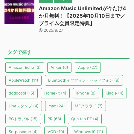
ケー
IT業界歴17年の兼業ブロガー。 ガジェットレ
ビュー、格安SIM、迷惑メールネタ、写真ネタ
などの記事が多いです。 技術的な内容で困っ
た方の参考になる記事を心掛けています。レビ
ュー依頼はお問い合わせからどうぞ。
スポンサードリンク