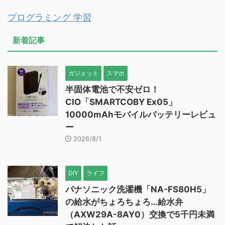
でほたるを撮ってきた
カメラ
北海道
雑記
食べ物
積丹ブルーの絶景を目指して、神威
岬（かむいみさき）へ行ってきまし
た
北海道
食べ物
柿崎商店のうに丼を食べてきました
【北海道 余市】
【楽天を騙る？迷惑メール】「発送につい