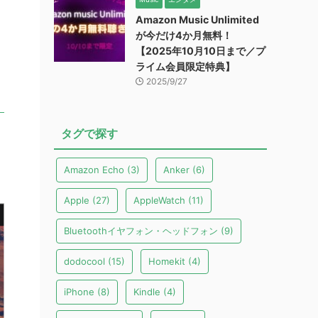
Amazon Music Unlimited
が今だけ4か月無料！
【2025年10月10日まで／プ
ライム会員限定特典】
2025/9/27
タグで探す
Amazon Echo
(3)
Anker
(6)
Apple
(27)
AppleWatch
(11)
Bluetoothイヤフォン・ヘッドフォン
(9)
dodocool
(15)
Homekit
(4)
iPhone
(8)
Kindle
(4)