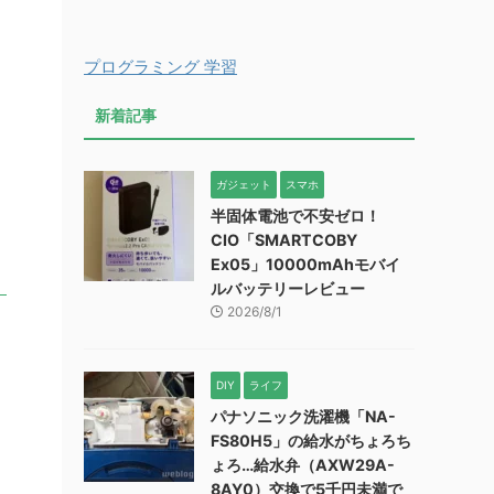
プログラミング 学習
新着記事
ガジェット
スマホ
半固体電池で不安ゼロ！
CIO「SMARTCOBY
Ex05」10000mAhモバイ
ルバッテリーレビュー
2026/8/1
DIY
ライフ
パナソニック洗濯機「NA-
FS80H5」の給水がちょろち
ょろ…給水弁（AXW29A-
8AY0）交換で5千円未満で