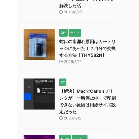
解決した話
2026/6/25
DIY
ライフ
蛇口の水漏れ原因はカートリ
ッジにあった！？自分で交換
する方法【THY582N】
2026/2/21
PC
【解決】MacでCanonプリ
ンタが「一時停止中」で印刷
できない原因は用紙サイズ設
定だった
2026/1/12
Music
エンタメ