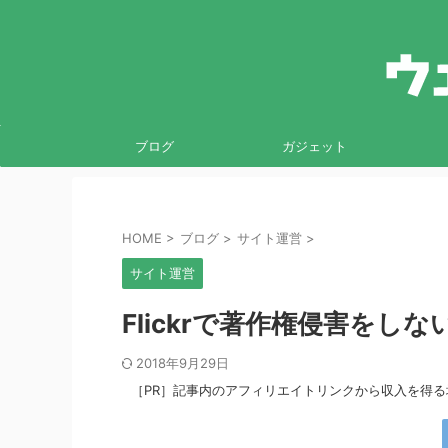
ブログ
ガジェット
HOME
>
ブログ
>
サイト運営
>
サイト運営
Flickrで著作権侵害をし
2018年9月29日
［PR］記事内のアフィリエイトリンクから収入を得