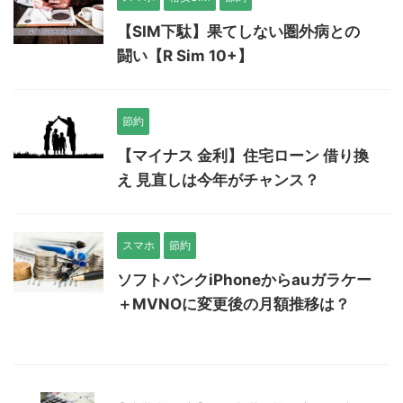
【SIM下駄】果てしない圏外病との
闘い【R Sim 10+】
節約
【マイナス 金利】住宅ローン 借り換
え 見直しは今年がチャンス？
スマホ
節約
ソフトバンクiPhoneからauガラケー
＋MVNOに変更後の月額推移は？