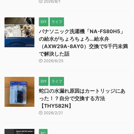
2026/8/1
DIY
ライフ
パナソニック洗濯機「NA-FS80H5」
の給水がちょろちょろ…給水弁
（AXW29A-8AY0）交換で5千円未満
で解決した話
2026/6/25
DIY
ライフ
蛇口の水漏れ原因はカートリッジにあ
った！？自分で交換する方法
【THY582N】
2026/2/21
PC