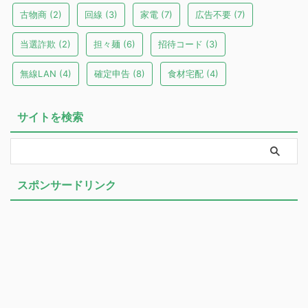
古物商
(2)
回線
(3)
家電
(7)
広告不要
(7)
当選詐欺
(2)
担々麺
(6)
招待コード
(3)
無線LAN
(4)
確定申告
(8)
食材宅配
(4)
サイトを検索
スポンサードリンク