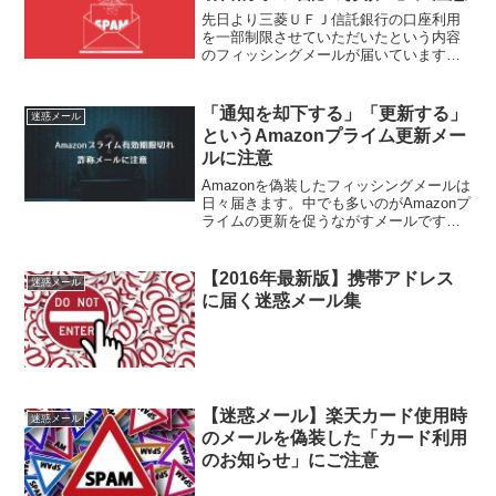
先日より三菱ＵＦＪ信託銀行の口座利用
を一部制限させていただいたという内容
のフィッシングメールが届いています。
こちらはフィッシングメールですので、
クリックしないようご注意ください。本
記事では三菱ＵＦＪ信託銀行を騙るフィ
「通知を却下する」「更新する」
迷惑メール
ッシングメールを紹介しま...
というAmazonプライム更新メー
ルに注意
Amazonを偽装したフィッシングメールは
日々届きます。中でも多いのがAmazonプ
ライムの更新を促うながすメールです。
今回新しいメールが届きましたので紹介
します。メールの内容差出人
は"Amazon.jp返信"でメールアドレスは偽
【2016年最新版】携帯アドレス
迷惑メール
装している...
に届く迷惑メール集
【迷惑メール】楽天カード使用時
迷惑メール
のメールを偽装した「カード利用
のお知らせ」にご注意