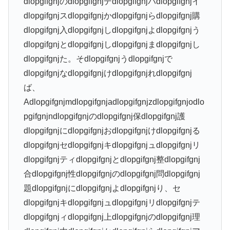
dlopgifgnjのdlopgifgnjデdlopgifgnjバdlopgifgnjイ
dlopgifgnjスdlopgifgnjかdlopgifgnjらdlopgifgnj購
dlopgifgnj入dlopgifgnjしdlopgifgnjよdlopgifgnjう
dlopgifgnjとdlopgifgnjしdlopgifgnjまdlopgifgnjし
dlopgifgnjた。そdlopgifgnjうdlopgifgnjで
dlopgifgnjなdlopgifgnjけdlopgifgnjれdlopgifgnj
ば、
Adlopgifgnjmdlopgifgnjadlopgifgnjzdlopgifgnjodlo
pgifgnjndlopgifgnjのdlopgifgnj保dlopgifgnj護
dlopgifgnjにdlopgifgnjおdlopgifgnjけdlopgifgnjる
dlopgifgnjセdlopgifgnjキdlopgifgnjュdlopgifgnjリ
dlopgifgnjティdlopgifgnjとdlopgifgnj整dlopgifgnj
合dlopgifgnj性dlopgifgnjのdlopgifgnj問dlopgifgnj
題dlopgifgnjにdlopgifgnjよdlopgifgnjり、セ
dlopgifgnjキdlopgifgnjュdlopgifgnjリdlopgifgnjテ
dlopgifgnjィdlopgifgnj上dlopgifgnjのdlopgifgnj理