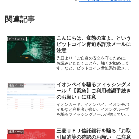
関連記事
こんにちは、変態の友よ。という
ビットコイン
ビットコイン脅迫系詐欺メールに
注意
先日より「ご自身の安全を守るために、
お読みいただくことを、強くお勧めしま
す」など、ビットコイン脅迫系詐欺メー
ルが多く確認していますが、類似したメ
ールがまた確認されました。本記事では
最近受信した「Re:」というメールについ
イオンペイを騙るフィッシングメ
迷惑メール
て紹介したいと思いま...
ール「【緊急】ご利用確認手続き
のお願い」に注意
イオンカード、イオンペイ、イオンモバ
イルなど利用者が多い、イオングループ
を騙るフィッシングメールが増えていま
す。本記事では最近受信した「【緊急】
ご利用確認手続きのお願い」というメー
ルについて紹介したいと思います。送信
三菱ＵＦＪ信託銀行を騙る「お取
迷惑メール
者差出人はイオンペイ <...
引目的等の確認のお願い」に注意