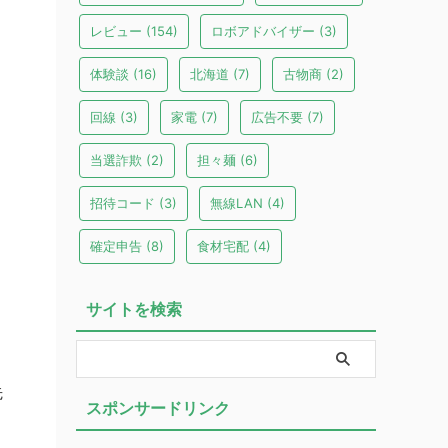
レビュー
(154)
ロボアドバイザー
(3)
体験談
(16)
北海道
(7)
古物商
(2)
回線
(3)
家電
(7)
広告不要
(7)
当選詐欺
(2)
担々麺
(6)
招待コード
(3)
無線LAN
(4)
確定申告
(8)
食材宅配
(4)
サイトを検索
先
スポンサードリンク