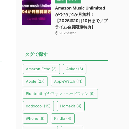
Amazon Music Unlimited
が今だけ4か月無料！
【2025年10月10日まで／プ
ライム会員限定特典】
2025/9/27
タグで探す
Amazon Echo
(3)
Anker
(6)
Apple
(27)
AppleWatch
(11)
Bluetoothイヤフォン・ヘッドフォン
(9)
dodocool
(15)
Homekit
(4)
iPhone
(8)
Kindle
(4)