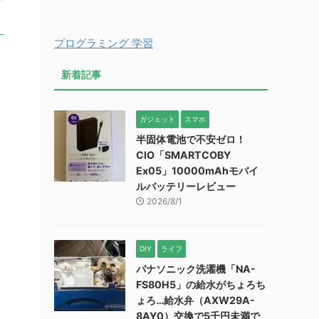
プログラミング 学習
新着記事
ガジェット
スマホ
半固体電池で不安ゼロ！
CIO「SMARTCOBY
Ex05」10000mAhモバイ
ルバッテリーレビュー
2026/8/1
DIY
ライフ
パナソニック洗濯機「NA-
FS80H5」の給水がちょろち
ょろ…給水弁（AXW29A-
8AY0）交換で5千円未満で