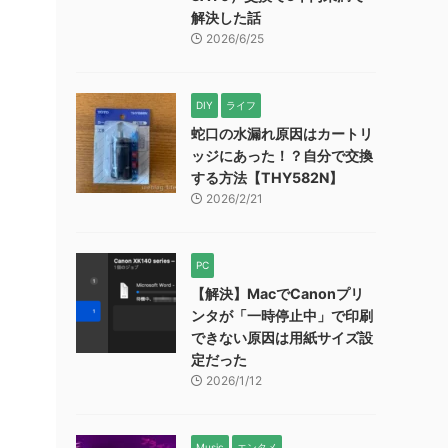
解決した話
2026/6/25
DIY
ライフ
蛇口の水漏れ原因はカートリ
ッジにあった！？自分で交換
する方法【THY582N】
2026/2/21
PC
【解決】MacでCanonプリ
ンタが「一時停止中」で印刷
できない原因は用紙サイズ設
定だった
2026/1/12
Music
エンタメ