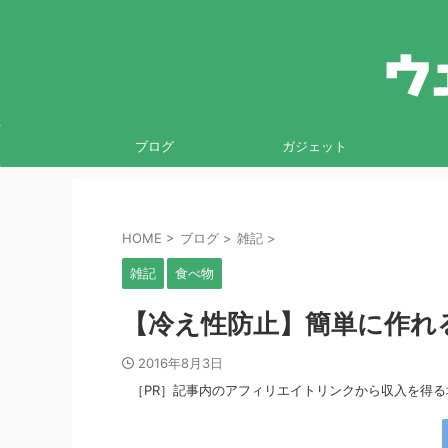
ブログ
ガジェット
HOME
>
ブログ
>
雑記
>
雑記
食べ物
【冷え性防止】簡単に作れ
2016年8月3日
［PR］記事内のアフィリエイトリンクから収入を得