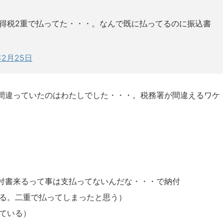
得税2重で払ってた・・・。なんで既に払ってるのに振込書
年2月25日
間違っていたのはわたしでした・・・。税務署が間違えるワケ
付書来るって事は支払ってないんだな・・・で納付
いる。二重で払ってしまったと思う）
いている）