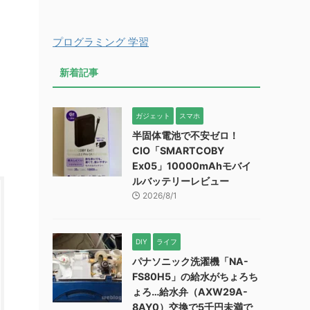
プログラミング 学習
新着記事
ガジェット
スマホ
半固体電池で不安ゼロ！
CIO「SMARTCOBY
Ex05」10000mAhモバイ
ルバッテリーレビュー
2026/8/1
DIY
ライフ
パナソニック洗濯機「NA-
FS80H5」の給水がちょろち
ょろ…給水弁（AXW29A-
8AY0）交換で5千円未満で