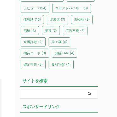
レビュー
(154)
ロボアドバイザー
(3)
）
体験談
(16)
北海道
(7)
古物商
(2)
回線
(3)
家電
(7)
広告不要
(7)
当選詐欺
(2)
担々麺
(6)
招待コード
(3)
無線LAN
(4)
確定申告
(8)
食材宅配
(4)
サイトを検索
スポンサードリンク