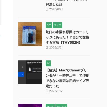
解決した話
2026/6/25
DIY
ライフ
蛇口の水漏れ原因はカートリ
ッジにあった！？自分で交換
する方法【THY582N】
2026/2/21
PC
【解決】MacでCanonプリ
ンタが「一時停止中」で印刷
できない原因は用紙サイズ設
定だった
2026/1/12
Music
エンタメ