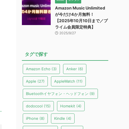
Amazon Music Unlimited
が今だけ4か月無料！
【2025年10月10日まで／プ
ライム会員限定特典】
2025/9/27
タグで探す
Amazon Echo
(3)
Anker
(6)
Apple
(27)
AppleWatch
(11)
Bluetoothイヤフォン・ヘッドフォン
(9)
dodocool
(15)
Homekit
(4)
iPhone
(8)
Kindle
(4)