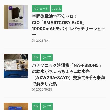
ガジェット
スマホ
半固体電池で不安ゼロ！
CIO「SMARTCOBY Ex05」
10000mAhモバイルバッテリーレビュ
ー
2026/8/1
DIY
ライフ
パナソニック洗濯機「NA-FS80H5」
の給水がちょろちょろ…給水弁
（AXW29A-8AY0）交換で5千円未満
で解決した話
2026/6/25
DIY
ライフ