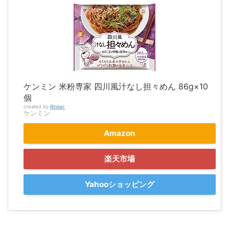
ケンミン 米粉専家 四川風汁なし担々めん 86g×10
個
created by
Rinker
ケンミン
Amazon
楽天市場
Yahooショッピング