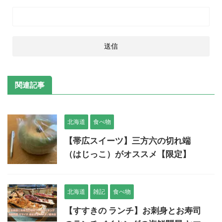
関連記事
北海道
食べ物
【帯広スイーツ】三方六の切れ端
（はじっこ）がオススメ【限定】
北海道
雑記
食べ物
【すすきの ランチ】お刺身とお寿司