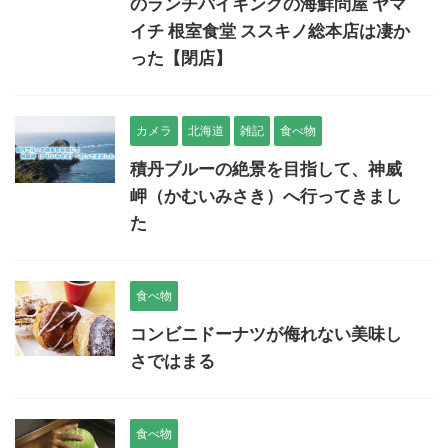
のランチバイキングの海鮮問屋 ヤマ
イチ 根室食堂 ススキノ総本店は凄か
った【閉店】
カメラ
北海道
雑記
食べ物
積丹ブルーの絶景を目指して、神威
岬（かむいみさき）へ行ってきまし
た
食べ物
コンビニドーナツが侮れない美味し
さではまる
食べ物