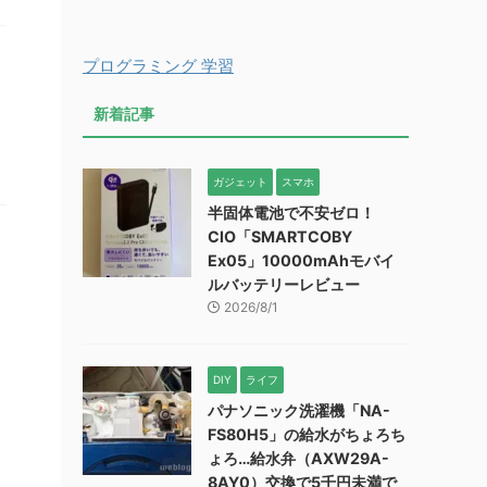
プログラミング 学習
新着記事
ガジェット
スマホ
半固体電池で不安ゼロ！
CIO「SMARTCOBY
Ex05」10000mAhモバイ
ルバッテリーレビュー
2026/8/1
DIY
ライフ
パナソニック洗濯機「NA-
FS80H5」の給水がちょろち
ょろ…給水弁（AXW29A-
8AY0）交換で5千円未満で