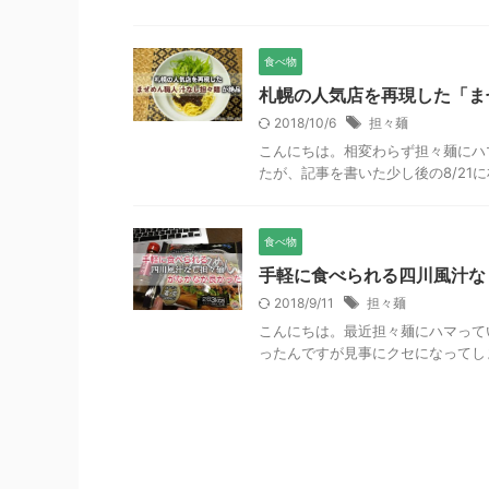
食べ物
札幌の人気店を再現した「ま
2018/10/6
担々麺
こんにちは。相変わらず担々麺にハ
たが、記事を書いた少し後の8/21に札
食べ物
手軽に食べられる四川風汁な
2018/9/11
担々麺
こんにちは。最近担々麺にハマって
ったんですが見事にクセになってしまい