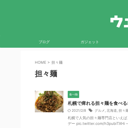
ブログ
ガジェット
HOME
>
担々麺
担々麺
食べ物
札幌で痺れる担々麺を食べる
2021/2/8
グルメ
,
北海道
,
担々
札幌で人気の担々麺専門店といえば、
デー pic.twitter.com/h3pubiTX