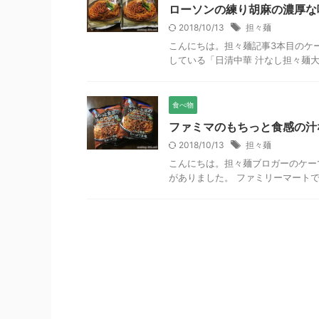
ローソンの練り胡麻の濃厚な
2018/10/13
担々麺
こんにちは。担々麺記事3本目のケ
している「日清中華 汁なし担々麺大
食べ物
ファミマのもちっと食感の汁
2018/10/13
担々麺
こんにちは。担々麺ブロガーのケー
がありました。 ファミリーマートで