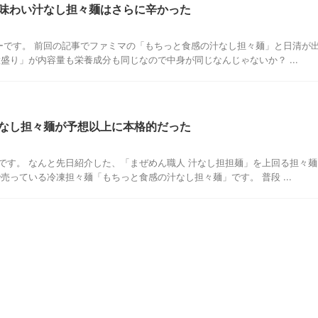
味わい汁なし担々麺はさらに辛かった
ーです。 前回の記事でファミマの「もちっと食感の汁なし担々麺」と日清が
盛り」が内容量も栄養成分も同じなので中身が同じなんじゃないか？ ...
なし担々麺が予想以上に本格的だった
です。 なんと先日紹介した、「まぜめん職人 汁なし担担麺」を上回る担々麺
売っている冷凍担々麺「もちっと食感の汁なし担々麺」です。 普段 ...