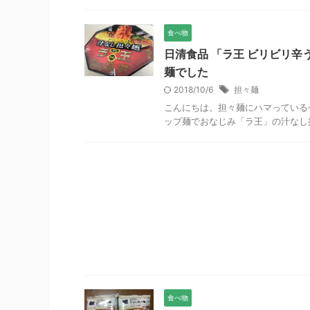
食べ物
日清食品 「ラ王 ビリビリ
麺でした
2018/10/6
担々麺
こんにちは。担々麺にハマっている
ップ麺でおなじみ「ラ王」の汁なし担
食べ物