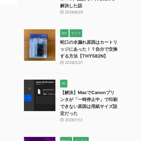
解決した話
2026/6/25
DIY
ライフ
蛇口の水漏れ原因はカートリ
ッジにあった！？自分で交換
する方法【THY582N】
2026/2/21
PC
【解決】MacでCanonプリ
ンタが「一時停止中」で印刷
できない原因は用紙サイズ設
定だった
2026/1/12
Music
エンタメ