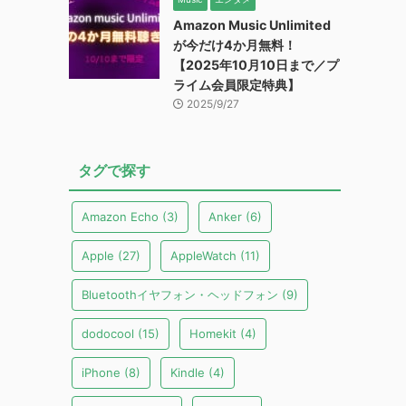
Amazon Music Unlimited
が今だけ4か月無料！
【2025年10月10日まで／プ
ライム会員限定特典】
2025/9/27
タグで探す
Amazon Echo
(3)
Anker
(6)
Apple
(27)
AppleWatch
(11)
Bluetoothイヤフォン・ヘッドフォン
(9)
dodocool
(15)
Homekit
(4)
iPhone
(8)
Kindle
(4)