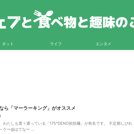
ネット
ライフ
エンタメ
なら「マーラーキング」がオススメ
麺
わたしも度々通っている「175°DENO担担麺」が有名です。 不定期しびれ
Hi — ケー@はてなー ...