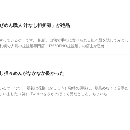
ぜめん職人 汁なし担担麺」が絶品
マっているケーです。 以前、自宅で手軽に食べられる担々麺を試してみまし
幌で人気の担担麺専門店「175°DENO担担麺」の店主が監修 ...
し担々めんがなかなか良かった
いるケーです。 最初は花椒（かしょう）独特の風味に、馴染めなくて苦手だ
ました（笑） Twitterをさかのぼって見たところ、ちょいち ...