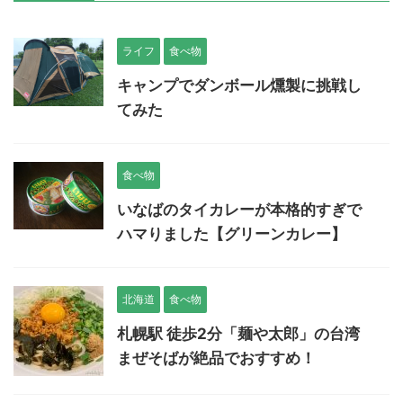
ライフ
食べ物
キャンプでダンボール燻製に挑戦し
てみた
食べ物
いなばのタイカレーが本格的すぎで
ハマりました【グリーンカレー】
北海道
食べ物
札幌駅 徒歩2分「麺や太郎」の台湾
まぜそばが絶品でおすすめ！