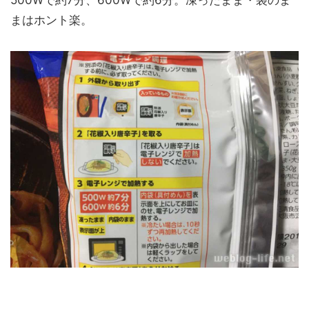
500Wで約7分、600Wで約6分。凍ったまま・袋のま
まはホント楽。