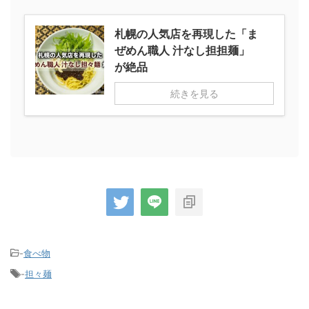
札幌の人気店を再現した「ま
ぜめん職人 汁なし担担麺」
が絶品
続きを見る
-
食べ物
-
担々麺