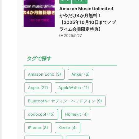
Amazon Music Unlimited
が今だけ4か月無料！
【2025年10月10日まで／プ
ライム会員限定特典】
2025/9/27
タグで探す
Amazon Echo
(3)
Anker
(6)
Apple
(27)
AppleWatch
(11)
Bluetoothイヤフォン・ヘッドフォン
(9)
dodocool
(15)
Homekit
(4)
iPhone
(8)
Kindle
(4)