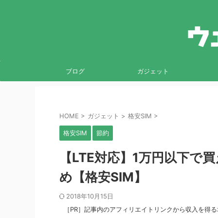
ブログ
ガジェット
HOME
>
ガジェット
>
格安SIM
>
格安SIM
節約
【LTE対応】1万円以下で
め【格安SIM】
2018年10月15日
［PR］記事内のアフィリエイトリンクから収入を得