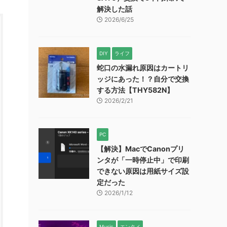
解決した話
2026/6/25
DIY
ライフ
蛇口の水漏れ原因はカートリ
ッジにあった！？自分で交換
する方法【THY582N】
2026/2/21
PC
【解決】MacでCanonプリ
ンタが「一時停止中」で印刷
できない原因は用紙サイズ設
定だった
2026/1/12
Music
エンタメ