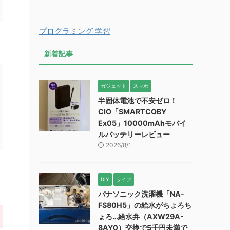
プログラミング 学習
新着記事
ガジェット
スマホ
半固体電池で不安ゼロ！
CIO「SMARTCOBY
Ex05」10000mAhモバイ
ルバッテリーレビュー
2026/8/1
DIY
ライフ
パナソニック洗濯機「NA-
FS80H5」の給水がちょろち
ょろ…給水弁（AXW29A-
8AY0）交換で5千円未満で