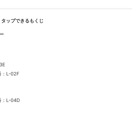
タップできるもくじ
ー
3E
L-02F
L-04D