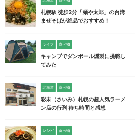
北海道
食べ物
札幌駅 徒歩2分「麺や太郎」の台湾
まぜそばが絶品でおすすめ！
ライフ
食べ物
キャンプでダンボール燻製に挑戦し
てみた
北海道
食べ物
彩未（さいみ）札幌の超人気ラーメ
ン店の行列 待ち時間と感想
レシピ
食べ物