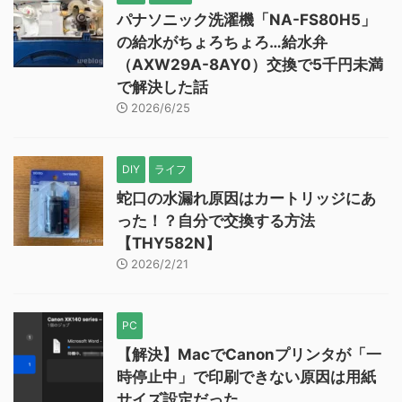
パナソニック洗濯機「NA-FS80H5」
の給水がちょろちょろ…給水弁
（AXW29A-8AY0）交換で5千円未満
で解決した話
2026/6/25
DIY
ライフ
蛇口の水漏れ原因はカートリッジにあ
った！？自分で交換する方法
【THY582N】
2026/2/21
PC
【解決】MacでCanonプリンタが「一
時停止中」で印刷できない原因は用紙
サイズ設定だった