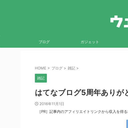
ブログ
ガジェット
HOME
>
ブログ
>
雑記
>
雑記
はてなブログ5周年ありが
2016年11月1日
［PR］記事内のアフィリエイトリンクから収入を得