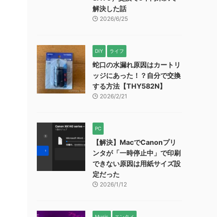
解決した話
2026/6/25
DIY
ライフ
蛇口の水漏れ原因はカートリ
ッジにあった！？自分で交換
する方法【THY582N】
2026/2/21
PC
【解決】MacでCanonプリ
ンタが「一時停止中」で印刷
できない原因は用紙サイズ設
定だった
2026/1/12
Music
エンタメ