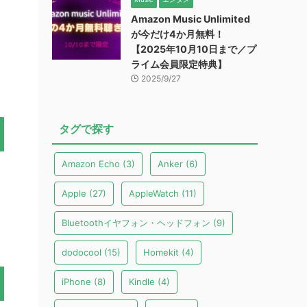
Amazon Music Unlimited
が今だけ4か月無料！
【2025年10月10日まで／プ
ライム会員限定特典】
2025/9/27
タグで探す
Amazon Echo
(3)
Anker
(6)
Apple
(27)
AppleWatch
(11)
Bluetoothイヤフォン・ヘッドフォン
(9)
dodocool
(15)
Homekit
(4)
iPhone
(8)
Kindle
(4)