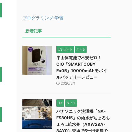
プログラミング 学習
新着記事
ガジェット
スマホ
半固体電池で不安ゼロ！
CIO「SMARTCOBY
Ex05」10000mAhモバイ
ルバッテリーレビュー
2026/8/1
DIY
ライフ
パナソニック洗濯機「NA-
FS80H5」の給水がちょろち
ょろ…給水弁（AXW29A-
8AY0）交換で5千円未満で