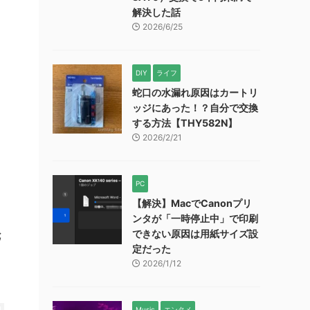
解決した話
2026/6/25
DIY
ライフ
蛇口の水漏れ原因はカートリ
ッジにあった！？自分で交換
する方法【THY582N】
2026/2/21
PC
【解決】MacでCanonプリ
ンタが「一時停止中」で印刷
;
できない原因は用紙サイズ設
定だった
2026/1/12
Music
エンタメ