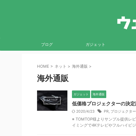
ブログ
ガジェット
HOME
>
ネット
>
海外通販
>
海外通販
ガジェット
海外通販
低価格プロジェクターの決定版
2020/4/23
PR
,
プロジェクター
※ TOMTOP様よりサンプル提供レビ
イミングで4Kテレビやフルハイビジ