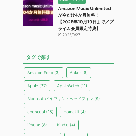
Amazon Music Unlimited
が今だけ4か月無料！
【2025年10月10日まで／プ
ライム会員限定特典】
2025/9/27
タグで探す
Amazon Echo
(3)
Anker
(6)
Apple
(27)
AppleWatch
(11)
Bluetoothイヤフォン・ヘッドフォン
(9)
dodocool
(15)
Homekit
(4)
iPhone
(8)
Kindle
(4)