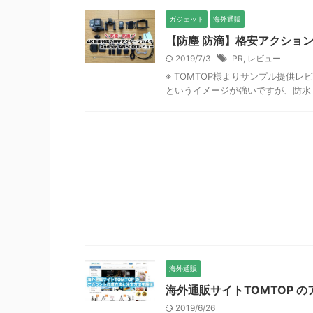
ガジェット
海外通販
【防塵 防滴】格安アクションカメ
2019/7/3
PR
,
レビュー
※ TOMTOP様よりサンプル提供レビ
というイメージが強いですが、防水・
海外通販
海外通販サイトTOMTOP 
2019/6/26