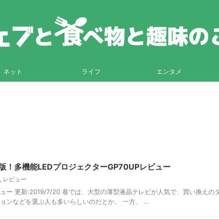
ネット
ライフ
エンタメ
！多機能LEDプロジェクターGP70UPレビュー
,
レビュー
ュー 更新:2019/7/20 巷では、大型の薄型液晶テレビが人気で、買い換えの
ョンなどを選ぶ人も多いらしいのだとか。 一方、 ...