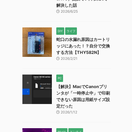
解決した話
2026/6/25
DIY
ライフ
蛇口の水漏れ原因はカートリ
ッジにあった！？自分で交換
する方法【THY582N】
2026/2/21
PC
【解決】MacでCanonプリ
ンタが「一時停止中」で印刷
できない原因は用紙サイズ設
定だった
2026/1/12
Music
エンタメ