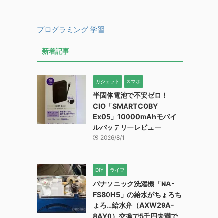
プログラミング 学習
新着記事
ガジェット
スマホ
半固体電池で不安ゼロ！
CIO「SMARTCOBY
Ex05」10000mAhモバイ
ルバッテリーレビュー
2026/8/1
DIY
ライフ
パナソニック洗濯機「NA-
FS80H5」の給水がちょろち
ょろ…給水弁（AXW29A-
8AY0）交換で5千円未満で