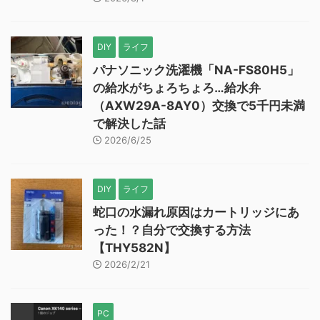
DIY
ライフ
パナソニック洗濯機「NA-FS80H5」
の給水がちょろちょろ…給水弁
（AXW29A-8AY0）交換で5千円未満
で解決した話
2026/6/25
DIY
ライフ
蛇口の水漏れ原因はカートリッジにあ
った！？自分で交換する方法
【THY582N】
2026/2/21
PC