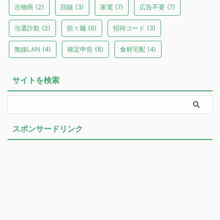
古物商
(2)
回線
(3)
家電
(7)
広告不要
(7)
当選詐欺
(2)
担々麺
(6)
招待コード
(3)
無線LAN
(4)
確定申告
(8)
食材宅配
(4)
サイトを検索
スポンサードリンク