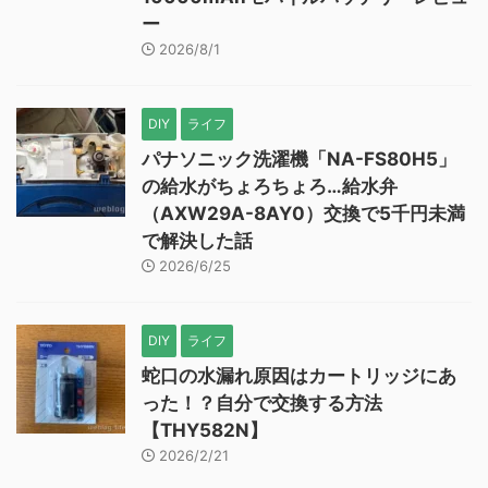
ー
2026/8/1
DIY
ライフ
パナソニック洗濯機「NA-FS80H5」
の給水がちょろちょろ…給水弁
（AXW29A-8AY0）交換で5千円未満
で解決した話
2026/6/25
DIY
ライフ
蛇口の水漏れ原因はカートリッジにあ
った！？自分で交換する方法
【THY582N】
2026/2/21