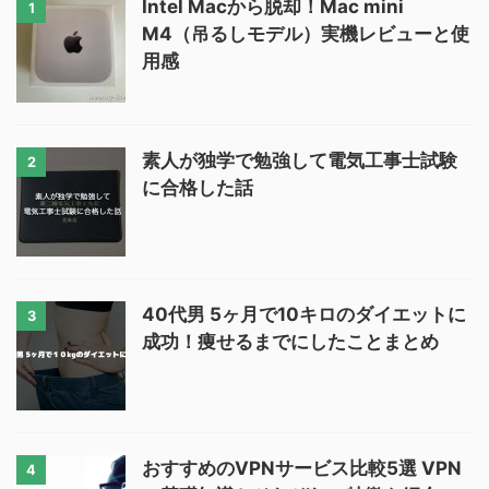
Intel Macから脱却！Mac mini
1
M4（吊るしモデル）実機レビューと使
用感
素人が独学で勉強して電気工事士試験
2
に合格した話
40代男 5ヶ月で10キロのダイエットに
3
成功！痩せるまでにしたことまとめ
おすすめのVPNサービス比較5選 VPN
4