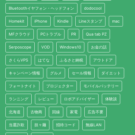
Bluetoothイヤフォン・ヘッドフォン
dodocool
Homekit
iPhone
Kindle
Lineスタンプ
mac
MFクラウド
PCトラブル
PR
Qua tab PZ
Serposcope
VOD
Windows10
お金の話
さくらVPS
はてな
ふるさと納税
アウトドア
キャンペーン情報
グルメ
セール情報
ダイエット
フォートナイト
プロジェクター
モバイルバッテリー
ランニング
レビュー
ロボアドバイザー
体験談
北海道
古物商
回線
家電
広告不要
当選詐欺
担々麺
招待コード
無線LAN