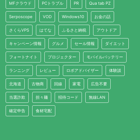
MFクラウド
PCトラブル
PR
Qua tab PZ
Serposcope
VOD
Windows10
お金の話
さくらVPS
はてな
ふるさと納税
アウトドア
キャンペーン情報
グルメ
セール情報
ダイエット
フォートナイト
プロジェクター
モバイルバッテリー
ランニング
レビュー
ロボアドバイザー
体験談
北海道
古物商
回線
家電
広告不要
当選詐欺
担々麺
招待コード
無線LAN
確定申告
食材宅配