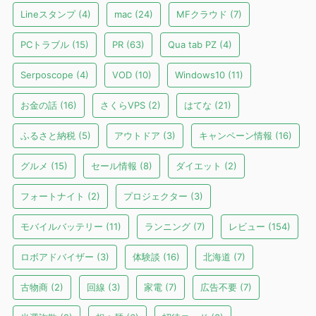
Lineスタンプ
(4)
mac
(24)
MFクラウド
(7)
PCトラブル
(15)
PR
(63)
Qua tab PZ
(4)
Serposcope
(4)
VOD
(10)
Windows10
(11)
お金の話
(16)
さくらVPS
(2)
はてな
(21)
ふるさと納税
(5)
アウトドア
(3)
キャンペーン情報
(16)
グルメ
(15)
セール情報
(8)
ダイエット
(2)
フォートナイト
(2)
プロジェクター
(3)
モバイルバッテリー
(11)
ランニング
(7)
レビュー
(154)
ロボアドバイザー
(3)
体験談
(16)
北海道
(7)
古物商
(2)
回線
(3)
家電
(7)
広告不要
(7)