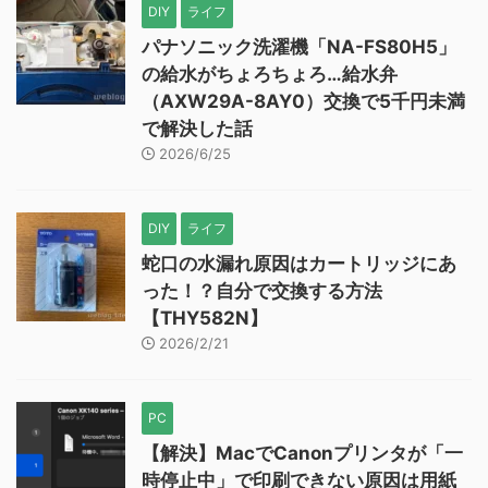
DIY
ライフ
パナソニック洗濯機「NA-FS80H5」
の給水がちょろちょろ…給水弁
（AXW29A-8AY0）交換で5千円未満
で解決した話
2026/6/25
DIY
ライフ
蛇口の水漏れ原因はカートリッジにあ
った！？自分で交換する方法
【THY582N】
2026/2/21
PC
【解決】MacでCanonプリンタが「一
時停止中」で印刷できない原因は用紙